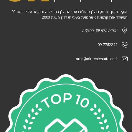
אוקי - תיווך ושיווק נדל"ן פועלת בענף הנדל"ן בהרצליה והוקמה על ידי מנכ“ל
המשרד אורן קרמונה אשר פועל בענף הנדל“ן משנת 2003
יהודה הלוי 39, הרצליה
09-7752244
oren@ok-realestate.co.il