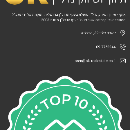
אוקי - תיווך ושיווק נדל"ן פועלת בענף הנדל"ן בהרצליה והוקמה על ידי מנכ“ל
המשרד אורן קרמונה אשר פועל בענף הנדל“ן משנת 2003
יהודה הלוי 39, הרצליה
09-7752244
oren@ok-realestate.co.il