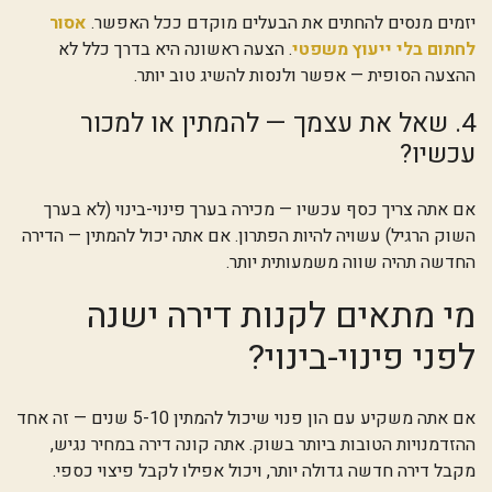
יזמים מנסים להחתים את הבעלים מוקדם ככל האפשר.
אסור
לחתום בלי ייעוץ משפטי
. הצעה ראשונה היא בדרך כלל לא
ההצעה הסופית — אפשר ולנסות להשיג טוב יותר.
4. שאל את עצמך — להמתין או למכור
עכשיו?
אם אתה צריך כסף עכשיו — מכירה בערך פינוי-בינוי (לא בערך
השוק הרגיל) עשויה להיות הפתרון. אם אתה יכול להמתין — הדירה
החדשה תהיה שווה משמעותית יותר.
מי מתאים לקנות דירה ישנה
לפני פינוי-בינוי?
אם אתה משקיע עם הון פנוי שיכול להמתין 5-10 שנים — זה אחד
ההזדמנויות הטובות ביותר בשוק. אתה קונה דירה במחיר נגיש,
מקבל דירה חדשה גדולה יותר, ויכול אפילו לקבל פיצוי כספי.