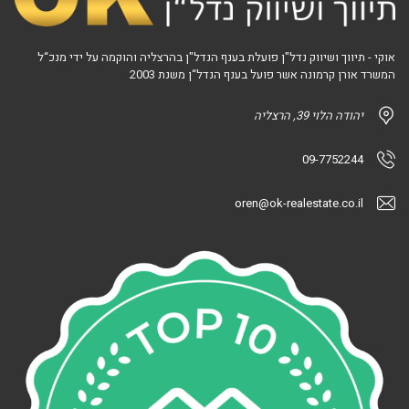
אוקי - תיווך ושיווק נדל"ן פועלת בענף הנדל"ן בהרצליה והוקמה על ידי מנכ“ל
המשרד אורן קרמונה אשר פועל בענף הנדל“ן משנת 2003
יהודה הלוי 39, הרצליה
09-7752244
oren@ok-realestate.co.il