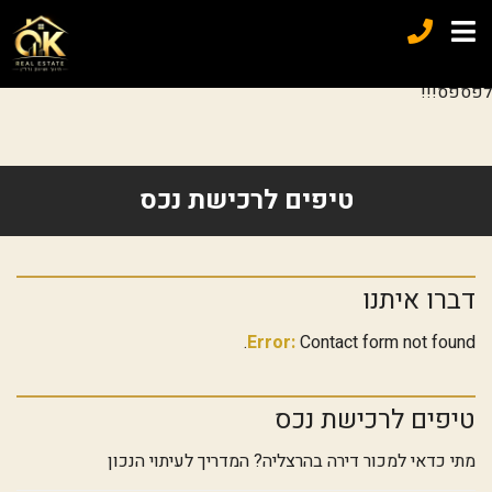
בבלעדיות למכירה בהרצליה השקעה מדהימה עם תשואה מדהימה אף
יותר. דירה מחולקת ל-3 ברמה הכי גבוהה שיש! מכניסה תשואה
מדהימה של 4.6%. פינוי בינוי עתידי כבר בחתימות! עסקה שאסור
לפספס!!!
טיפים לרכישת נכס
דברו איתנו
Error:
Contact form not found.
טיפים לרכישת נכס
מתי כדאי למכור דירה בהרצליה? המדריך לעיתוי הנכון